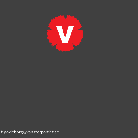
st:
gavleborg@vansterpartiet.se