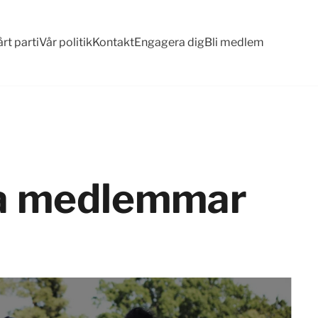
rt parti
Vår politik
Kontakt
Engagera dig
Bli medlem
nya medlemmar