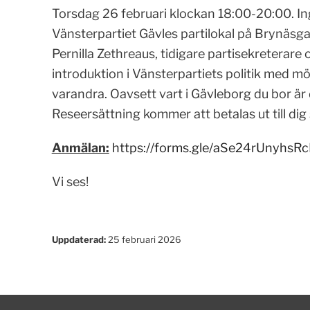
Torsdag 26 februari klockan 18:00-20:00. Ing
Vänsterpartiet Gävles partilokal på Brynäsg
Pernilla Zethreaus, tidigare partisekreterar
introduktion i Vänsterpartiets politik med mö
varandra. Oavsett vart i Gävleborg du bor ä
Reseersättning kommer att betalas ut till di
Anmälan:
https://forms.gle/aSe24rUnyhsR
Vi ses!
Uppdaterad:
25 februari 2026