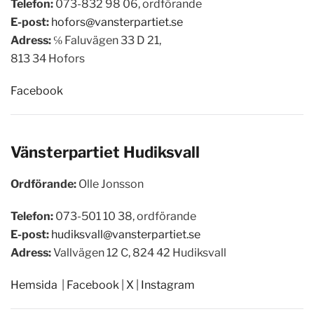
Telefon:
073-832 98 06, ordförande
E-post:
hofors@vansterpartiet.se
Adress:
℅ Faluvägen 33 D 21,
813 34 Hofors
Facebook
Vänsterpartiet
Hudiksvall
Ordförande:
Olle Jonsson
Telefon:
073-501 10 38, ordförande
E-post:
hudiksvall@vansterpartiet.se
Adress:
Vallvägen 12 C, 824 42 Hudiksvall
Hemsida
|
Facebook
|
X
|
Instagram