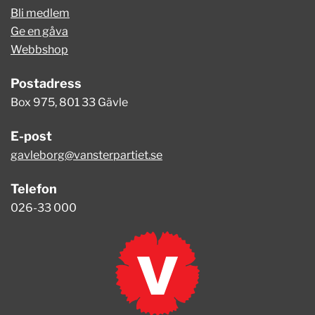
Bli medlem
Ge en gåva
Webbshop
Postadress
Box 975
,
801 33 Gävle
E-post
gavleborg@vansterpartiet.se
Telefon
026-33 000