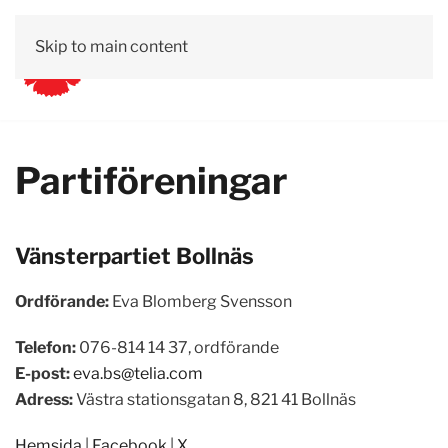
Skip to main content
Partiföreningar
Vänsterpartiet Bollnäs
Ordförande:
Eva Blomberg Svensson
Telefon:
076-814 14 37, ordförande
E-post:
eva.bs@telia.com
Adress:
Västra stationsgatan 8, 821 41 Bollnäs
Hemsida
|
Facebook
|
X